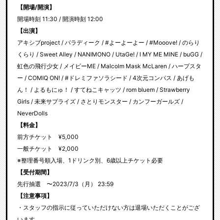
【開場/開演】
開場時刻 11:30 / 開演時刻 12:00
【出演】
アキシブproject / パラディーク / #よーよーよー / #Mooove! / のらり
くらり / Sweet Alley / NANIMONO / UtaGe! / I MY ME MINE / buGG /
虹色の飛行少女 / メイビーME / Malcolm Mask McLaren / ハープスタ
ー / COMIQ ON! / #ドレミファソラシード / 4次元コンパス / あげも
ん！ / よるもにゅ！ / すてねこキャッツ / rom bluem / Strawberry
Girls / 未来サプライズ / さとりモンスター / カンフーガールズ /
NeverDolls
【料金】
前方チケット ¥5,000
一般チケット ¥2,000
※整理番号順入場、1ドリンク別、6歳以上チケット必要
【受付期間】
先行抽選 〜2023/7/3（月） 23:59
【注意事項】
・スタッフの指示に従っていただけない方は退場いただくことがござ
います。