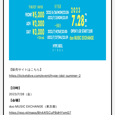
【販売サイトはこちら】
https://ticketdive.com/event/hype-idol-summer-2
【日時】
2023/7/28（金）
【会場】
duo MUSIC EXCHANGE（東京都）
https://goo.gl/maps/Bh4AfSCuPBdHYxmG7