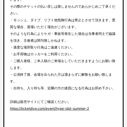
その際のチケットの払い戻しは致しませんのであらかじめご了承くだ
さい。
・モッシュ、ダイブ、リフト他危険行為は禁止とさせて頂きます。悪
質な場合、退場いただく場合がございます。
そのような行為によりケガ・事故等発生した場合は当事者同士で協議
を頂き、主催者は関与致しかねます。
・過度な場所取り行為はご遠慮ください。
・お手荷物はロッカーをご利用ください。
・ご購入者様、ご本人様のご来場をしていただきますようにお願い致
します。
・公演終了後、会場を出られた方は溜まらずに解散をお願い致しま
す。
・出待ち、入り待ち等、近隣の方の迷惑になる行為はお辞め下さい。
詳細は販売サイトにてご確認ください。
https://ticketdive.com/event/hype-idol-summer-2