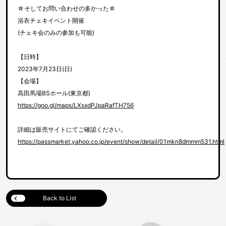
☆そしてお問い合わせの多かった☆
浴衣チェキイベント開催
(チェキ会のみの参加も可能)
【日時】
2023年7月23日(日)
【会場】
高田馬場BSホール(東京都)
https://goo.gl/maps/LXsxdPJpaRafTH756
詳細は販売サイトにてご確認ください。
https://passmarket.yahoo.co.jp/event/show/detail/01mkn8dmmm531.html
Back to List