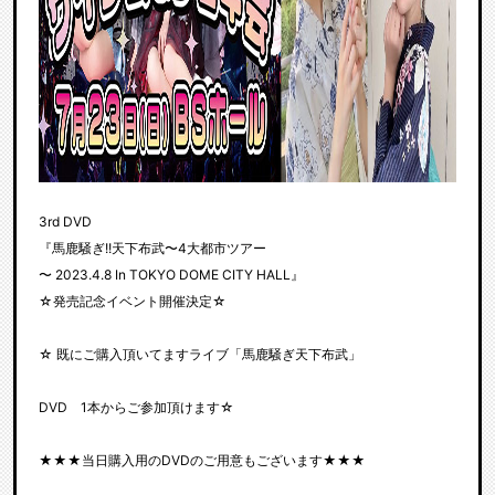
3rd DVD
『馬鹿騒ぎ!!天下布武〜4大都市ツアー
〜 2023.4.8 In TOKYO DOME CITY HALL』
☆発売記念イベント開催決定☆
☆ 既にご購入頂いてますライブ「馬鹿騒ぎ天下布武」
DVD 1本からご参加頂けます☆
★★★当日購入用のDVDのご用意もございます★★★