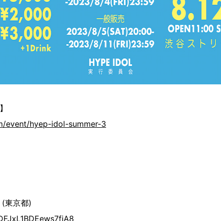
】
om/event/hyep-idol-summer-3
(東京都)
/DFJxL1BDEews7fiA8