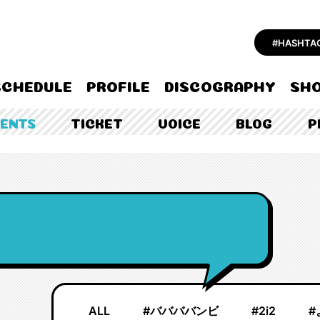
#HASHT
SCHEDULE
PROFILE
DISCOGRAPHY
SHO
TENTS
TICKET
VOICE
BLOG
P
ALL
#ババババンビ
#2i2
#