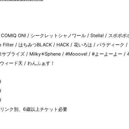
 / COMIQ ON! / シークレットシャノワール / Stella! / スポ
/ no Filter / はちみつBLACK / HACK / 花いろは / パラディーク
未来サプライズ / Milky✳︎Sphene / #Mooove! / #よーよーよー
ーウィード天 / わんふぁす！
0
0
0
ドリンク別、6歳以上チケット必要