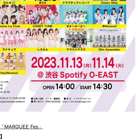
都「MARQUEE Fes」
】