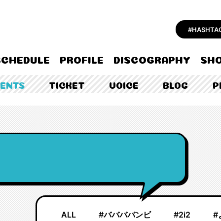
#HASHT
SCHEDULE
PROFILE
DISCOGRAPHY
SHO
TENTS
TICKET
VOICE
BLOG
P
ALL
#ババババンビ
#2i2
#