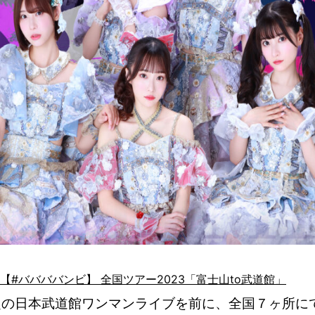
大阪府 【#ババババンビ】 全国ツアー2023「富士山to武道館」
定の日本武道館ワンマンライブを前に、全国７ヶ所に