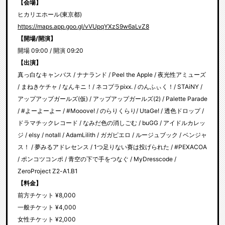
【会場】
ヒカリエホール(東京都)
https://maps.app.goo.gl/vVUpqYXzS9w6aLvZ8
【開場/開演】
開場 09:00 / 開演 09:20
【出演】
真っ白なキャンバス / ナナランド / Peel the Apple / 夜光性アミューズ
/ まねきケチャ / なんキニ！/ ネコプラpixx. / のんふぃく！/ STAiNY /
アップアップガールズ(仮) / アップアップガールズ(2) / Palette Parade
/ #よーよーよー / #Mooove! / のらりくらり/ UtaGe! / 透色ドロップ /
ドラマチックレコード / なみだ色の消しごむ / buGG / アイドルカレッ
ジ / elsy / notall / AdamLilith / ガガピエロ / ルージュブック / ベンジャ
ス！ / 夢みるアドレセンス / 1つ足りない賽は投げられた / #PEXACOA
/ ポンコツコンポ / 青空の下で手をつなぐ / MyDresscode /
ZeroProject Z2-A1.B1
【料金】
前方チケット ¥8,000
一般チケット ¥4,000
女性チケット ¥2,000