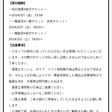
【受付期間】
＜先行抽選※前方チケット＞
〜2024/3/1（金） 23:59
＜一般販売※一般チケット・女性チケット＞
2024/2/21（水） 19:00〜
＜一般販売※前方チケット＞
2024/3/2（土） 19:00〜
【注意事項】
・スタッフの指示に従っていただけない方は退場いただくことがござ
います。その際のチケットの払い戻しは致しませんのであらかじめご
了承ください。
・過度なモッシュ、ダイブ、リフト他危険行為は禁止とさせて頂きま
す。そのような行為によりケガ・事故等発生した場合は当事者同士で
協議を頂き、主催者は関与致しかねます。
・過度な場所取り行為はご遠慮ください。
・お手荷物はロッカーをご利用ください。
・ご購入者様、ご本人様のご来場をしていただきますようにお願い致
します。
・公演終了後、会場を出られた方は溜まらずに解散をお願い致しま