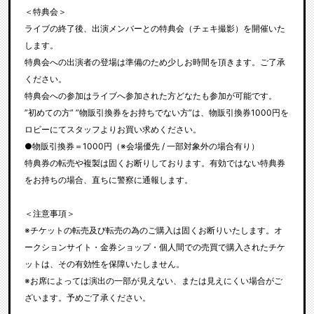
＜特典会＞
ライブの終了後、出演メンバーとの特典会（チェキ撮影）を開催いた
します。
特典会への出演者の登場は準備のため少しお時間を頂きます。ご了承
ください。
特典会への参加はライブへ参加された方どなたも参加が可能です。
”初めての方” ”物販引換券をお持ちでない方”は、物販引換券1000円を
ロビーにてスタッフよりお買い求めください。
●物販引換券＝1000円（※会場優先 / 一部対象外の場合有り）
特典券の転売や複製は固くお断りしております。有効ではない特典券
をお持ちの場合、直ちに警察に通報します。
＜注意事項＞
※チケットの転売及び転売の為のご購入は固くお断りいたします。オ
ークションサイト・金券ショップ・個人間での売買で購入されたチケ
ットは、その有効性を保障いたしません。
※お席によっては演出の一部が見えない、または見えにくい場合がご
ざいます。予めご了承ください。