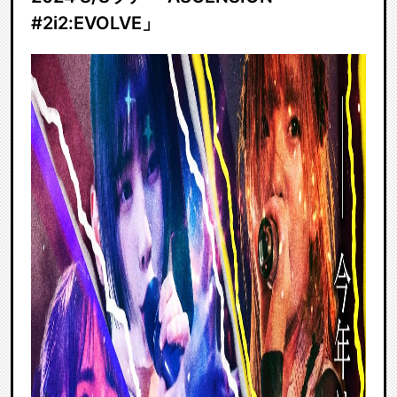
#2i2:EVOLVE」