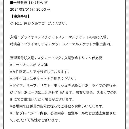
■一般発売［3-5月公演］
2024/03/01(金) 20:00 〜
【注意事項】
◇下記、内容を必ずご一読ください。
入場：プライオリティチケット→ノーマルチケットの順に入場。
特典会：プライオリティチケット→ノーマルチケットの順に案内。
整理番号順入場 / スタンディング / 入場別途ドリンク代必要
※コール＆レスポンスOK
※女性限定エリアを設置しております。
※小学生以上はチケットをご用意ください。
※ダイブ、サーフ、リフト、モッシュ等危険な行為、ライブの進行を
妨げる行為は一切禁止とさせて頂きます。悪質な場合、スタッフの判
断にてご退場いただく場合がございます。
※会場内では係員の指示に従ってご移動をお願いいたします。
※一部プレイガイド内容、公演内容、観覧ルールなどは適宜変更させ
ていただく可能性がございます。