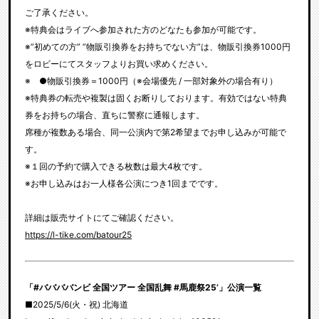
ご了承ください。
※特典会はライブへ参加された方のどなたも参加が可能です。
※”初めての方” ”物販引換券をお持ちでない方”は、物販引換券1000円
をロビーにてスタッフよりお買い求めください。
※ ●物販引換券＝1000円（※会場優先 / 一部対象外の場合有り）
※特典券の転売や複製は固くお断りしております。有効ではない特典
券をお持ちの場合、直ちに警察に通報します。
席種が複数ある場合、同一公演内で第2希望までお申し込みが可能で
す。
※１回の予約で購入できる枚数は最大4枚です。
※お申し込みはお一人様各公演につき1回までです。
詳細は販売サイトにてご確認ください。
https://l-tike.com/batour25
「#ババババンビ 全国ツアー 全国乱舞 #馬鹿祭25’」公演一覧
■2025/5/6(火・祝) 北海道