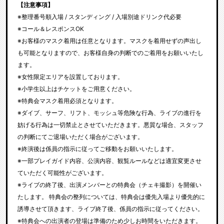
【注意事項】
※整理番号順入場 / スタンディング / 入場別途ドリンク代必要
※コール＆レスポンスOK
※お客様のマスク着用は任意となります。マスクを着用せずの声出し
も可能となりますので、お客様自身の判断でのご着用をお願いいたし
ます。
※女性限定エリアを設置しております。
※小学生以上はチケットをご用意ください。
※特典会マスク着用必須となります。
※ダイブ、サーフ、リフト、モッシュ等危険な行為、ライブの進行を
妨げる行為は一切禁止とさせていただきます。悪質な場合、スタッフ
の判断にてご退場いただく場合がございます。
※終演後は係員の指示に従ってご移動をお願いいたします。
※一部プレイガイド内容、公演内容、観覧ルールなどは適宜変更させ
ていただく可能性がございます。
※ライブの終了後、出演メンバーとの特典会（チェキ撮影）を開催い
たします。 特典会の整列については、特典会は優先入場より優先的に
誘導させて頂きます、ライブ終了後、係員の指示に従ってください。
※特典会への出演者の登場は準備のため少しお時間をいただきます。